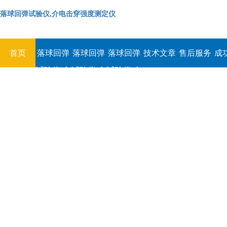
落球回弹试验仪,介电击穿强度测定仪
首页
落球回弹
落球回弹
落球回弹
技术文章
售后服务
成
试验仪,介
试验仪,介
试验仪,介
电击穿强
电击穿强
电击穿强
度测定仪
度测定仪
度测定仪