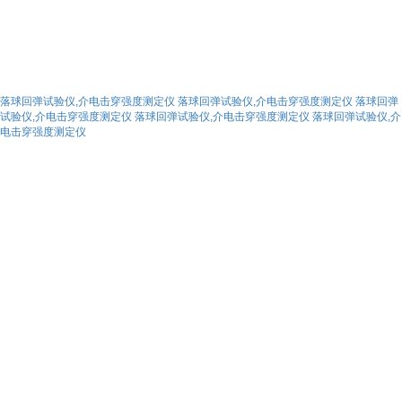
落球回弹试验仪,介电击穿强度测定仪
落球回弹试验仪,介电击穿强度测定仪
落球回弹
试验仪,介电击穿强度测定仪
落球回弹试验仪,介电击穿强度测定仪
落球回弹试验仪,介
电击穿强度测定仪