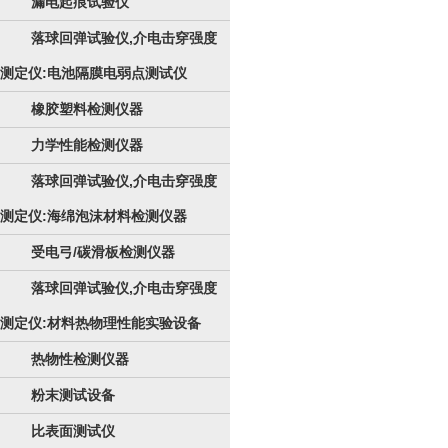
漏电起痕试验仪
落球回弹试验仪,介电击穿强度
测定仪:电池隔膜电弱点测试仪
橡胶塑料检测仪器
力学性能检测仪器
落球回弹试验仪,介电击穿强度
测定仪:海绵泡沫材料检测仪器
受电弓/碳滑板检测仪器
落球回弹试验仪,介电击穿强度
测定仪:材料热物理性能实验设备
热物性检测仪器
粉末测试设备
比表面测试仪