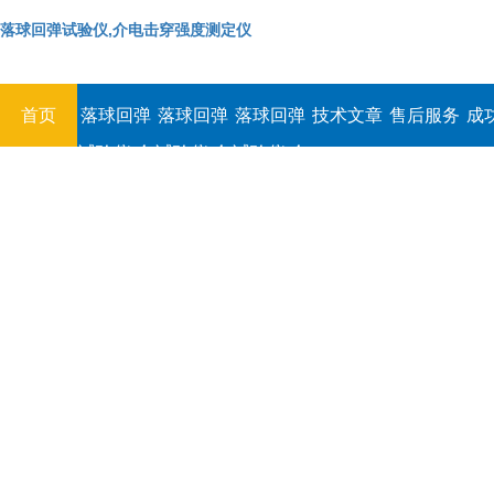
落球回弹试验仪,介电击穿强度测定仪
首页
落球回弹
落球回弹
落球回弹
技术文章
售后服务
成
试验仪,介
试验仪,介
试验仪,介
电击穿强
电击穿强
电击穿强
度测定仪
度测定仪
度测定仪