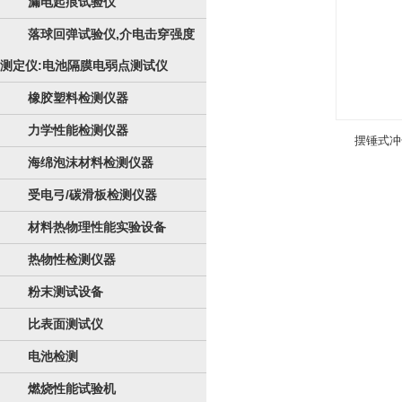
漏电起痕试验仪
落球回弹试验仪,介电击穿强度
测定仪:电池隔膜电弱点测试仪
橡胶塑料检测仪器
力学性能检测仪器
摆锤式冲
海绵泡沫材料检测仪器
受电弓/碳滑板检测仪器
材料热物理性能实验设备
热物性检测仪器
粉末测试设备
比表面测试仪
电池检测
燃烧性能试验机