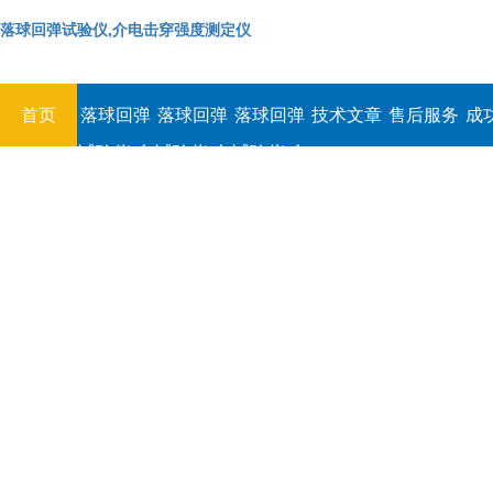
落球回弹试验仪,介电击穿强度测定仪
首页
落球回弹
落球回弹
落球回弹
技术文章
售后服务
成
试验仪,介
试验仪,介
试验仪,介
电击穿强
电击穿强
电击穿强
度测定仪
度测定仪
度测定仪