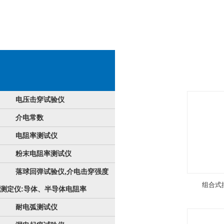
货品落球回弹试验仪,介电击穿强
电压击穿试验仪
介电常数
电阻率测试仪
粉末电阻率测试仪
落球回弹试验仪,介电击穿强度
组合式
测定仪:导体、半导体电阻率
耐电弧测试仪