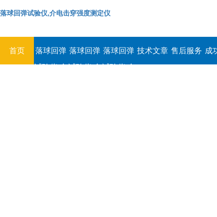
落球回弹试验仪,介电击穿强度测定仪
首页
落球回弹
落球回弹
落球回弹
技术文章
售后服务
成
试验仪,介
试验仪,介
试验仪,介
电击穿强
电击穿强
电击穿强
度测定仪
度测定仪
度测定仪