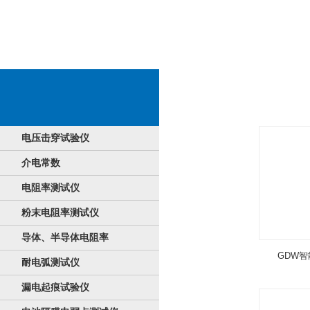
软件展示会
电压击穿试验仪
介电常数
电阻率测试仪
粉末电阻率测试仪
导体、半导体电阻率
GDW
耐电弧测试仪
漏电起痕试验仪