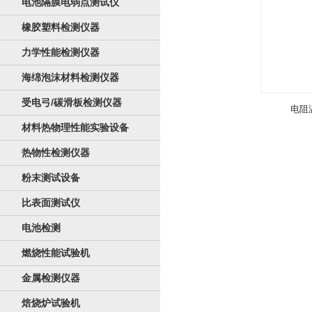
电池隔膜电弱点测试仪
橡胶塑料检测仪器
力学性能检测仪器
海绵泡沫材料检测仪器
受电弓/碳滑板检测仪器
电阻
材料热物理性能实验设备
热物性检测仪器
粉末测试设备
比表面测试仪
电池检测
燃烧性能试验机
金属检测仪器
焙烧炉试验机