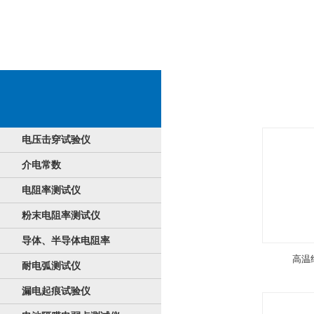
护肤品展出
电压击穿试验仪
介电常数
电阻率测试仪
粉末电阻率测试仪
导体、半导体电阻率
高温
耐电弧测试仪
漏电起痕试验仪