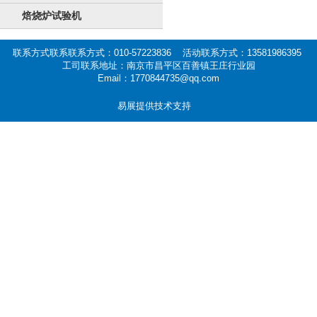
焙烧炉试验机
联系方式联系联系方式：010-57223836 活动联系方式：13581986395
工司联系地址：南京市昌平区百善镇王庄行业园
Email：1770844735@qq.com
易展提供技术支持