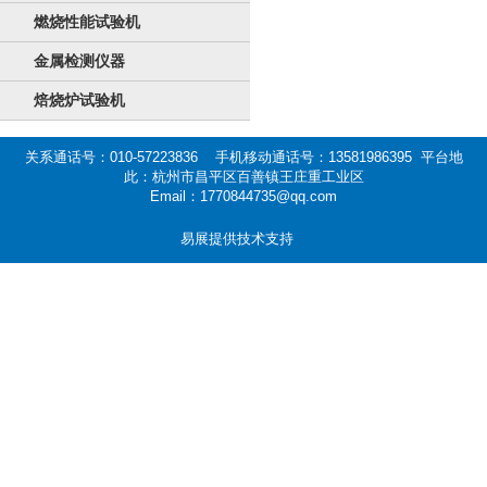
燃烧性能试验机
金属检测仪器
焙烧炉试验机
关系通话号：010-57223836 手机移动通话号：13581986395 平台地
此：杭州市昌平区百善镇王庄重工业区
Email：1770844735@qq.com
易展提供技术支持