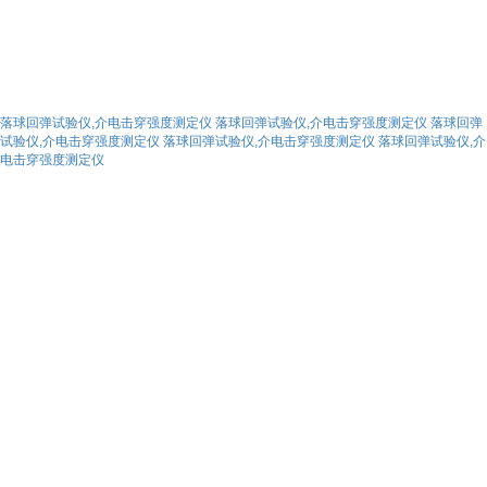
落球回弹试验仪,介电击穿强度测定仪
落球回弹试验仪,介电击穿强度测定仪
落球回弹
试验仪,介电击穿强度测定仪
落球回弹试验仪,介电击穿强度测定仪
落球回弹试验仪,介
电击穿强度测定仪