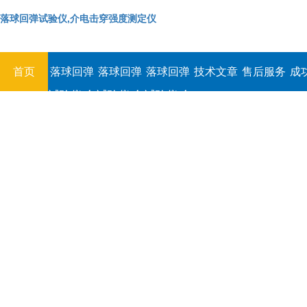
落球回弹试验仪,介电击穿强度测定仪
首页
落球回弹
落球回弹
落球回弹
技术文章
售后服务
成
试验仪,介
试验仪,介
试验仪,介
电击穿强
电击穿强
电击穿强
度测定仪
度测定仪
度测定仪